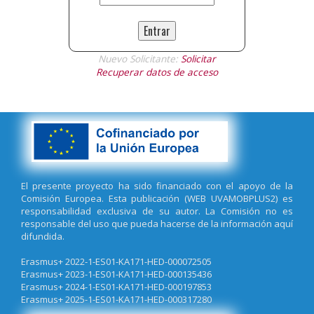
[Destacado]
Convocatoria - Primera Convocatoria - Movilidad
ESTUDIOS Grado y Máster SMS - Curso 2026-27
[Destacado]
Convocatoria - Primera Convocatoria Curso 2026-
Nuevo Solicitante:
Solicitar
2027 - Movilidad Entrante Prácticas PhD&Master (SMP)
Recuperar datos de acceso
[Destacado]
Convocatoria - Convocatoria - Primera Staff Week
en español - LATAM y ÁFRICA - 15-19 junio 2026 - Curso 2025-26
[Destacado]
Convocatoria - Convocatoria Extraordinaria (BAU) -
Movilidad Entrante Personal Docente - Curso 2025-26
El presente proyecto ha sido financiado con el apoyo de la
[Destacado]
Convocatoria - Convocatoria 12th Staff Week
Comisión Europea. Esta publicación (WEB UVAMOBPLUS2) es
(movilidad entrante, rel. internacionales) - 25-29 Mayo 2026 -
responsabilidad exclusiva de su autor. La Comisión no es
Curso 2025-26
responsable del uso que pueda hacerse de la información aquí
difundida.
[Destacado]
Convocatoria - Convocatoria Movilidad Entrante
STAFF de UNIVERSUM - Spanish Course (25-26)
Erasmus+ 2022-1-ES01-KA171-HED-000072505
Erasmus+ 2023-1-ES01-KA171-HED-000135436
[Destacado]
Convocatoria - Movilidad Saliente PTGAS UVa -
Erasmus+ 2024-1-ES01-KA171-HED-000197853
Curso 2025-2026
Erasmus+ 2025-1-ES01-KA171-HED-000317280