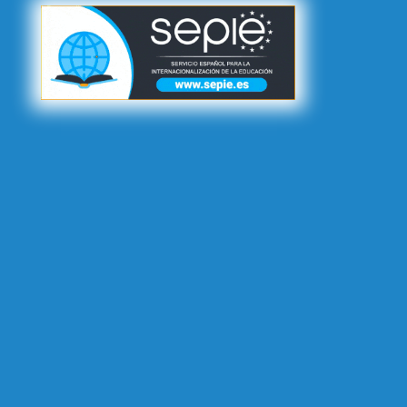
[Destacado]
Convocatoria - Convocatoria BIP Erasmus+ KA171
(BIP in BIOCARBON) - Estudiantes&Staff entrantes - Curso 25-26
[Destacado]
Convocatoria - Convocatoria BIP Erasmus+ KA171
(BIP in EDUCATION) - Estudiantes&Staff entrantes - Curso 25-26
[Destacado]
Resolución - Segunda Convocatoria Curso 2025-
2026 - Incoming PhD (SMT)
[Destacado]
Resolución - Segunda Convocatoria - Movilidad
Grado y Máster SMS - Curso 2025-26
[Destacado]
Resolución - Primera Convocatoria - Movilidad
Entrante Personal Académico - Curso 2025-26
[Destacado]
Resolución - Movilidad Saliente PDI UVa - Curso
2025-2026
[Destacado]
Convocatoria - Segunda Convocatoria Movilidad
Saliente PDI UVa - Curso 2025-2026
[Destacado]
Convocatoria - Convocatoria BIP Erasmus+ KA171 -